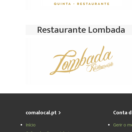
Restaurante Lombada
comalocal.pt
Conta d
Início
Gerir o m