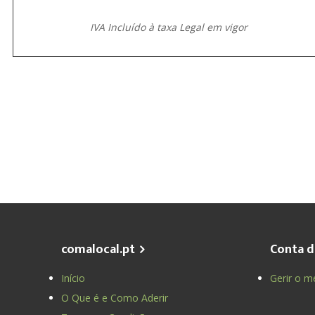
IVA Incluído à taxa Legal em vigor
comalocal.pt
Conta d
Início
Gerir o m
O Que é e Como Aderir