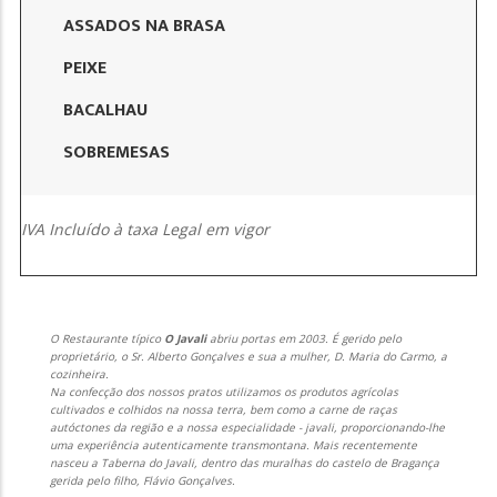
ASSADOS NA BRASA
PEIXE
BACALHAU
SOBREMESAS
IVA Incluído à taxa Legal em vigor
O Restaurante típico
O Javali
abriu portas em 2003. É gerido pelo
proprietário, o Sr. Alberto Gonçalves e sua a mulher, D. Maria do Carmo, a
cozinheira.
Na confecção dos nossos pratos utilizamos os produtos agrícolas
cultivados e colhidos na nossa terra, bem como a carne de raças
autóctones da região e a nossa especialidade - javali, proporcionando-lhe
uma experiência autenticamente transmontana. Mais recentemente
nasceu a Taberna do Javali, dentro das muralhas do castelo de Bragança
gerida pelo filho, Flávio Gonçalves.