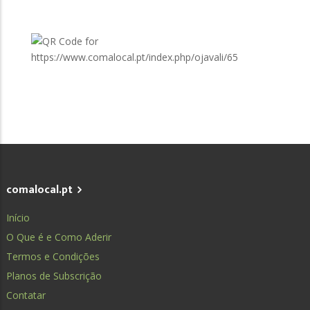
comalocal.pt
Início
O Que é e Como Aderir
Termos e Condições
Planos de Subscrição
Contatar