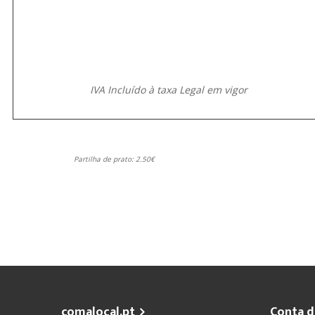
IVA Incluído à taxa Legal em vigor
Partilha de prato: 2.50€
comalocal.pt
Conta d