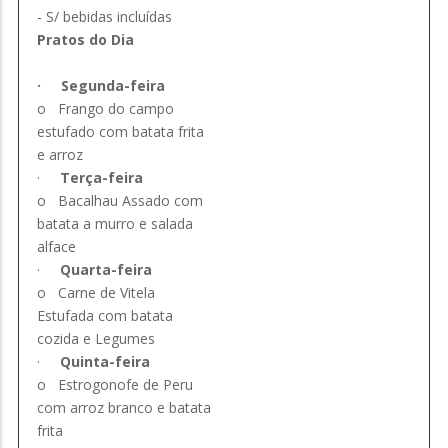
- S/ bebidas incluídas
Pratos do Dia
·
Segunda-feira
o
Frango do campo
estufado com batata frita
e arroz
·
Terça-feira
o
Bacalhau Assado com
batata a murro e salada
alface
·
Quarta-feira
o
Carne de Vitela
Estufada com batata
cozida e Legumes
·
Quinta-feira
o
Estrogonofe de Peru
com arroz branco e batata
frita