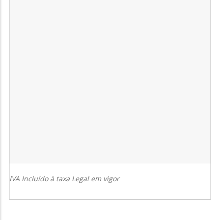
VINHO ALENTEJO
VINHOS ROSES
VINHOS BRANCOS
VINHO DOURO
VINHOS VERDES
VINHO ALENTEJO
DIGESTIVOS
ATIVIDADES
IVA Incluído à taxa Legal em vigor