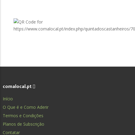
comalocal.pt
Início
O Que é e Como Aderir
Termos e Condições
Planos de Subscrição
Contatar