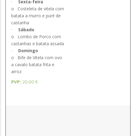
·
Sexta-feira
o
Costeleta de vitela com
batata a murro e puré de
castanha
·
Sábado
o
Lombo de Porco com
castanhas e batata assada
·
Domingo
o
Bife de Vitela com ovo
a cavalo batata frita e
arroz
PVP:
20.00 €
Ementa
EMENTA TURÍSTICA