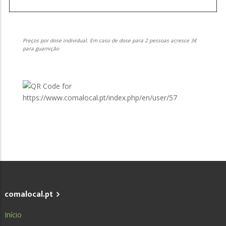
Preços por dose individual. Em caso de dose para 2 pessoas acresce 3€
para guarnição
comalocal.pt
Início