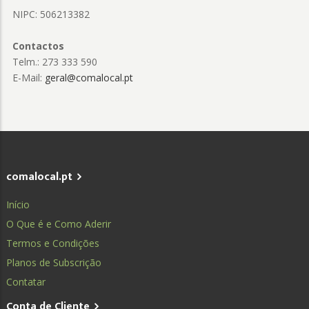
NIPC: 506213382
Contactos
Telm.: 273 333 590
E-Mail:
geral@comalocal.pt
comalocal.pt
Início
O Que é e Como Aderir
Termos e Condições
Planos de Subscrição
Contatar
Conta de Cliente